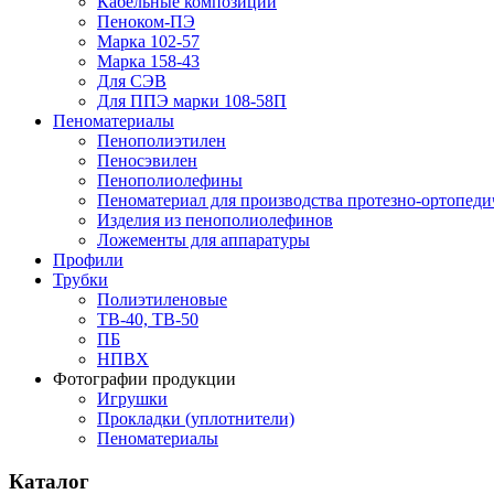
Кабельные композиции
Пеноком-ПЭ
Марка 102-57
Марка 158-43
Для СЭВ
Для ППЭ марки 108-58П
Пеноматериалы
Пенополиэтилен
Пеносэвилен
Пенополиолефины
Пеноматериал для производства протезно-ортопеди
Изделия из пенополиолефинов
Ложементы для аппаратуры
Профили
Трубки
Полиэтиленовые
ТВ-40, ТВ-50
ПБ
НПВХ
Фотографии продукции
Игрушки
Прокладки (уплотнители)
Пеноматериалы
Каталог