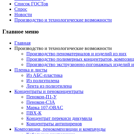
Список ГОСТов
Спрос
Новости
Производство и технологические возможности
Главное меню
Главная
Производство и технологические возможности
Производство пеноматериалов и изделий из них
Производство полимерных концентратов, композици
Производство экструзионно-погонажных изделий и
Пленка и листы
Из АБС-пластика
Из полиэтилена
Лента из полиэтилена
Концентраты и пеноконцентраты
Пенокон-П1-У
Пенокон-С3А
Марка 107-OBAC
ПВХ-К
Концентрат перекиси дикумила
Концентраты антипиренов
Композиции, пенокомпозиции и компаунды