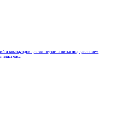
й и компаундов для экструзии и литья под давлением
з пластмасс