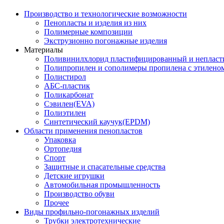
Производство и технологические возможности
Пенопласты и изделия из них
Полимерные композиции
Экструзионно погонажные изделия
Материалы
Поливинилхлорид пластифицированный и неплас
Полипропилен и сополимеры пропилена с этилено
Полистирол
АБС-пластик
Поликарбонат
Сэвилен(EVA)
Полиэтилен
Синтетический каучук(EPDM)
Области применения пенопластов
Упаковка
Ортопедия
Спорт
Защитные и спасательные средства
Детские игрушки
Автомобильная промышленность
Производство обуви
Прочее
Виды профильно-погонажных изделий
Трубки электротехнические