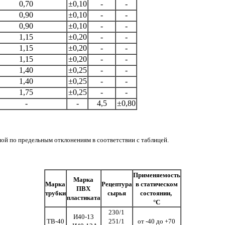
0,70
±0,10
-
-
0,90
±0,10
-
-
0,90
±0,10
-
-
1,15
±0,20
-
-
1,15
±0,20
-
-
1,15
±0,20
-
-
1,40
±0,25
-
-
1,40
±0,25
-
-
1,75
±0,25
-
-
-
-
4,5
±0,80
ой по предельным отклонениям в соответствии с таблицей.
Применяемость
Марка
Марка
Рецептура
в статическом
ПВХ
трубки
сырья
состоянии,
пластиката
°С
230/1
И40-13
ТВ-40
251/1
от -40 до +70