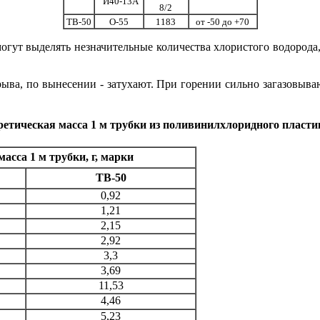
И40-13А
8/2
ТВ-50
О-55
1183
от -50 до +70
огут выделять незначительные количества хлористого водород
ыва, по вынесении - затухают. При горении сильно загазовыва
ретическая масса 1 м трубки из поливинилхлоридного пласти
асса 1 м трубки, г, марки
ТВ-50
0,92
1,21
2,15
2,92
3,3
3,69
11,53
4,46
5,23