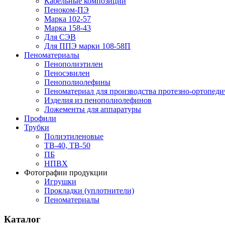
Кабельные композиции
Пеноком-ПЭ
Марка 102-57
Марка 158-43
Для СЭВ
Для ППЭ марки 108-58П
Пеноматериалы
Пенополиэтилен
Пеносэвилен
Пенополиолефины
Пеноматериал для производства протезно-ортопеди
Изделия из пенополиолефинов
Ложементы для аппаратуры
Профили
Трубки
Полиэтиленовые
ТВ-40, ТВ-50
ПБ
НПВХ
Фотографии продукции
Игрушки
Прокладки (уплотнители)
Пеноматериалы
Каталог