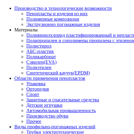
Производство и технологические возможности
Пенопласты и изделия из них
Полимерные композиции
Экструзионно погонажные изделия
Материалы
Поливинилхлорид пластифицированный и неплас
Полипропилен и сополимеры пропилена с этилено
Полистирол
АБС-пластик
Поликарбонат
Сэвилен(EVA)
Полиэтилен
Синтетический каучук(EPDM)
Области применения пенопластов
Упаковка
Ортопедия
Спорт
Защитные и спасательные средства
Детские игрушки
Автомобильная промышленность
Производство обуви
Прочее
Виды профильно-погонажных изделий
Трубки электротехнические