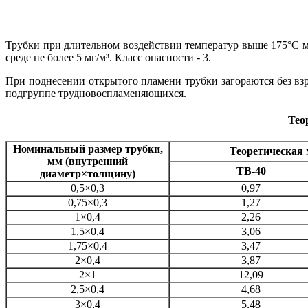
Трубки при длительном воздействии температур выше 175°С м
среде не более 5 мг/м³. Класс опасности - 3.
При поднесении открытого пламени трубки загораются без взр
подгруппе трудновоспламеняющихся.
Тео
Номинальный размер трубки,
Теоретическая м
мм (внутренний
ТВ-40
диаметр×толщину)
0,5×0,3
0,97
0,75×0,3
1,27
1×0,4
2,26
1,5×0,4
3,06
1,75×0,4
3,47
2×0,4
3,87
2×1
12,09
2,5×0,4
4,68
3×0,4
5,48