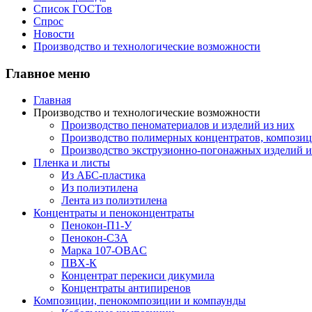
Список ГОСТов
Спрос
Новости
Производство и технологические возможности
Главное меню
Главная
Производство и технологические возможности
Производство пеноматериалов и изделий из них
Производство полимерных концентратов, композици
Производство экструзионно-погонажных изделий и
Пленка и листы
Из АБС-пластика
Из полиэтилена
Лента из полиэтилена
Концентраты и пеноконцентраты
Пенокон-П1-У
Пенокон-С3А
Марка 107-OBAC
ПВХ-К
Концентрат перекиси дикумила
Концентраты антипиренов
Композиции, пенокомпозиции и компаунды