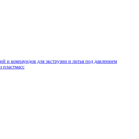
й и компаундов для экструзии и литья под давлением
з пластмасс