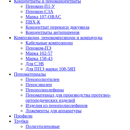
Концентраты и пеноконцентраты
Пенокон-П1-У
Пенокон-С3А
Марка 107-OBAC
ПВХ-К
Концентрат перекиси дикумила
Концентраты антипиренов
Композиции, пенокомпозиции и компаунды
Кабельные композиции
Пеноком-ПЭ
Марка 102-57
Марка 158-43
Для СЭВ
Для ППЭ марки 108-58П
Пеноматериалы
Пенополиэтилен
Пеносэвилен
Пенополиолефины
Пеноматериал для производства протезно-
ортопедических изделий
Изделия из пенополиолефинов
Ложементы для аппаратуры
Профили
Трубки
Полиэтиленовые