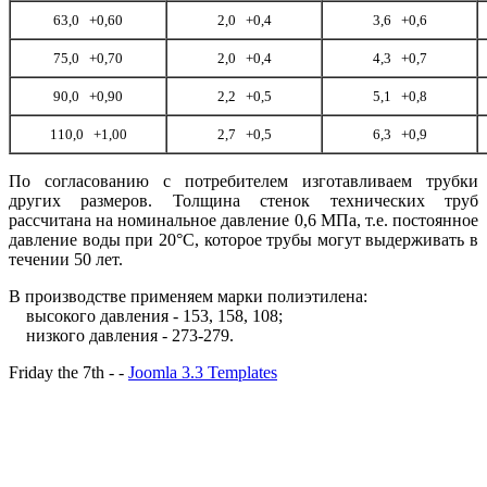
63,0 +0,60
2,0 +0,4
3,6 +0,6
75,0 +0,70
2,0 +0,4
4,3 +0,7
90,0 +0,90
2,2 +0,5
5,1 +0,8
110,0 +1,00
2,7 +0,5
6,3 +0,9
По согласованию с потребителем изготавливаем трубки
других размеров. Толщина стенок технических труб
рассчитана на номинальное давление 0,6 МПа, т.е. постоянное
давление воды при 20°С, которое трубы могут выдерживать в
течении 50 лет.
В производстве применяем марки полиэтилена:
высокого давления - 153, 158, 108;
низкого давления - 273-279.
Friday the 7th - -
Joomla 3.3 Templates