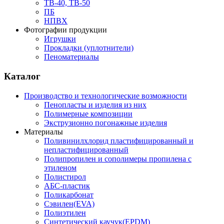
ТВ-40, ТВ-50
ПБ
НПВХ
Фотографии продукции
Игрушки
Прокладки (уплотнители)
Пеноматериалы
Каталог
Производство и технологические возможности
Пенопласты и изделия из них
Полимерные композиции
Экструзионно погонажные изделия
Материалы
Поливинилхлорид пластифицированный и
непластифицированный
Полипропилен и сополимеры пропилена с
этиленом
Полистирол
АБС-пластик
Поликарбонат
Сэвилен(EVA)
Полиэтилен
Синтетический каучук(EPDM)