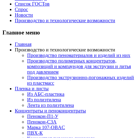
Список ГОСТов
Спрос
Новости
Производство и технологические возможности
Главное меню
Главная
Производство и технологические возможности
Производство пеноматериалов и изделий из них
Производство полимерных концентратов,
композиций и компаундов для экструзии и литья
под давлением
Производство экструзионно-погонажных изделий
из пластмасс
Пленка и листы
Из АБС-пластика
Из полиэтилена
Лента из полиэтилена
Концентраты и пеноконцентраты
Пенокон-П1-У
Пенокон-С3А
Марка 107-OBAC
ПВХ-К