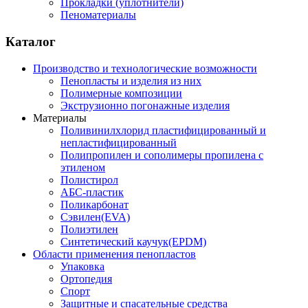
Прокладки (уплотнители)
Пеноматериалы
Каталог
Производство и технологические возможности
Пенопласты и изделия из них
Полимерные композиции
Экструзионно погонажные изделия
Материалы
Поливинилхлорид пластифицированный и
непластифицированный
Полипропилен и сополимеры пропилена с
этиленом
Полистирол
АБС-пластик
Поликарбонат
Сэвилен(EVA)
Полиэтилен
Синтетический каучук(EPDM)
Области применения пенопластов
Упаковка
Ортопедия
Спорт
Защитные и спасательные средства