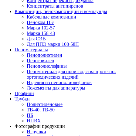
Концентрат перекиси дикумила
Концентраты антипиренов
Композиции, пенокомпозиции и компаунды
Кабельные композиции
Пеноком-ПЭ
Марка 102-57
Марка 158-43
Для СЭВ
Для ППЭ марки 108-58П
Пеноматериалы
Пенополиэтилен
Пеносэвилен
Пенополиолефины
Пеноматериал для производства протезно-
ортопедических изделий
Изделия из пенополиолефинов
Ложементы для аппаратуры
Профили
Трубки
Полиэтиленовые
ТВ-40, ТВ-50
ПБ
НПВХ
Фотографии продукции
Игрушки