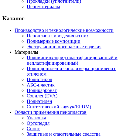
Прокладки (уплотнители)
Пеноматериалы
Каталог
Производство и технологические возможности
Пенопласты и изделия из них
Полимерные композиции
Экструзионно погонажные изделия
Материалы
Поливинилхлорид пластифицированный и
непластифицированный
Полипропилен и сополимеры пропилена с
этиленом
Полистирол
АБС-пластик
Поликарбонат
Сэвилен(EVA)
Полиэтилен
Синтетический каучук(EPDM)
Области применения пенопластов
Упаковка
Ортопедия
Спорт
Защитные и спасательные средства