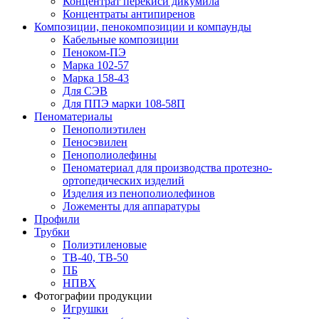
Концентрат перекиси дикумила
Концентраты антипиренов
Композиции, пенокомпозиции и компаунды
Кабельные композиции
Пеноком-ПЭ
Марка 102-57
Марка 158-43
Для СЭВ
Для ППЭ марки 108-58П
Пеноматериалы
Пенополиэтилен
Пеносэвилен
Пенополиолефины
Пеноматериал для производства протезно-
ортопедических изделий
Изделия из пенополиолефинов
Ложементы для аппаратуры
Профили
Трубки
Полиэтиленовые
ТВ-40, ТВ-50
ПБ
НПВХ
Фотографии продукции
Игрушки