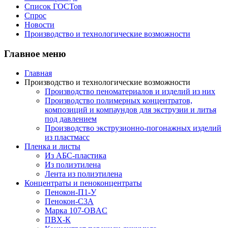
Список ГОСТов
Спрос
Новости
Производство и технологические возможности
Главное меню
Главная
Производство и технологические возможности
Производство пеноматериалов и изделий из них
Производство полимерных концентратов,
композиций и компаундов для экструзии и литья
под давлением
Производство экструзионно-погонажных изделий
из пластмасс
Пленка и листы
Из АБС-пластика
Из полиэтилена
Лента из полиэтилена
Концентраты и пеноконцентраты
Пенокон-П1-У
Пенокон-С3А
Марка 107-OBAC
ПВХ-К