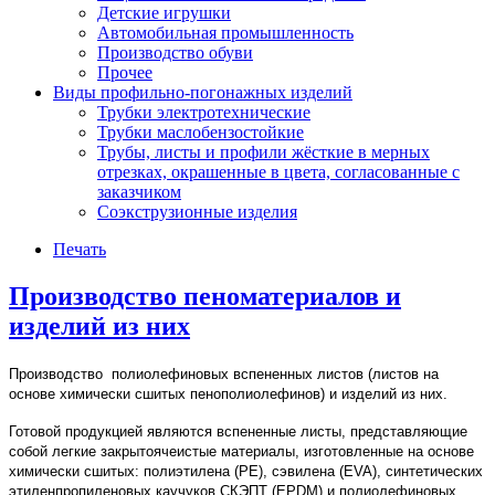
Детские игрушки
Автомобильная промышленность
Производство обуви
Прочее
Виды профильно-погонажных изделий
Трубки электротехнические
Трубки маслобензостойкие
Трубы, листы и профили жёсткие в мерных
отрезках, окрашенные в цвета, согласованные с
заказчиком
Соэкструзионные изделия
Печать
Производство пеноматериалов и
изделий из них
Производство полиолефиновых вспененных листов (листов на
основе химически сшитых пенополиолефинов) и изделий из них.
Готовой продукцией являются вспененные листы, представляющие
собой легкие закрытоячеистые материалы, изготовленные на основе
химически сшитых: полиэтилена (РЕ), сэвилена (EVA), синтетических
этиленпропиленовых каучуков СКЭПТ (EPDM) и полиолефиновых