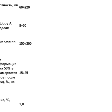
тность, кг/
60÷220
Шору А,
8÷50
еделах
ри сжатии,
150÷300
я
еформация
на 50% в
(замеряется
15÷25
сов после
и), %, не
ие, %,
1,0