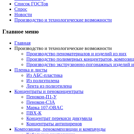
Список ГОСТов
Спрос
Новости
Производство и технологические возможности
Главное меню
Главная
Производство и технологические возможности
Производство пеноматериалов и изделий из них
Производство полимерных концентратов, композици
Производство экструзионно-погонажных изделий и
Пленка и листы
Из АБС-пластика
Из полиэтилена
Лента из полиэтилена
Концентраты и пеноконцентраты
Пенокон-П1-У
Пенокон-С3А
Марка 107-OBAC
ПВХ-К
Концентрат перекиси дикумила
Концентраты антипиренов
Композиции, пенокомпозиции и компаунды