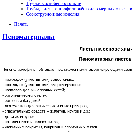
Трубки маслобензостойкие
Трубы, листы и профили жёсткие в мерных отрезках
Соэкструзионные изделия
Печать
Пеноматериалы
Листы на основе хими
Пеноматериал листово
Пенополиолефины обладают великолепными амортизирующими свойства
- прокладок (уплотнители) водостойких;
- прокладок (уплотнители) амортизирующих;
- наплавов для рыболовных сетей;
- ортопедических стелек;
- ортезов и бандажей;
- ложементов для оптических и иных приборов;
- спасательных средств – жилетов, кругов и др.;
- детских игрушек;
- наколенников и налокотников;
- напольных покрытий, ковриков и спортивных матов;