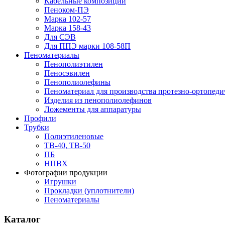
Кабельные композиции
Пеноком-ПЭ
Марка 102-57
Марка 158-43
Для СЭВ
Для ППЭ марки 108-58П
Пеноматериалы
Пенополиэтилен
Пеносэвилен
Пенополиолефины
Пеноматериал для производства протезно-ортопеди
Изделия из пенополиолефинов
Ложементы для аппаратуры
Профили
Трубки
Полиэтиленовые
ТВ-40, ТВ-50
ПБ
НПВХ
Фотографии продукции
Игрушки
Прокладки (уплотнители)
Пеноматериалы
Каталог