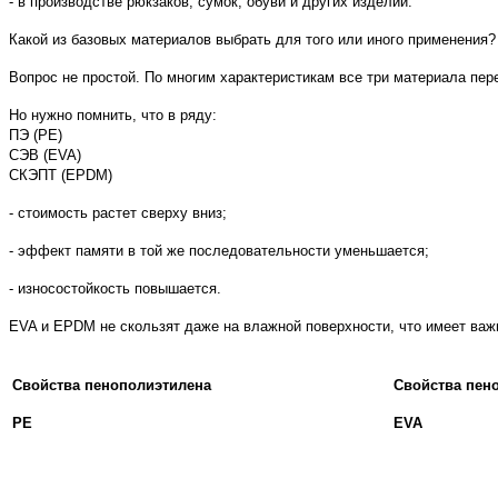
- в производстве рюкзаков, сумок, обуви и других изделий.
Какой из базовых материалов выбрать для того или иного применения?
Вопрос не простой. По многим характеристикам все три материала пер
Но нужно помнить, что в ряду:
ПЭ (РЕ)
СЭВ (EVA)
СКЭПТ (EPDM)
- стоимость растет сверху вниз;
- эффект памяти в той же последовательности уменьшается;
- износостойкость повышается.
EVA и EPDM не скользят даже на влажной поверхности, что имеет важ
Свойства пенополиэтилена
Свойства пен
РЕ
EVA