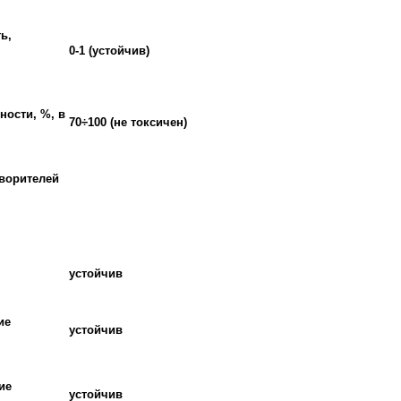
ь,
0-1 (устойчив)
ности, %, в
70÷100 (не токсичен)
творителей
устойчив
ие
устойчив
ие
устойчив