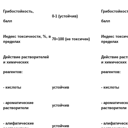
Грибостойкость,
Грибостойкост
0-1 (устойчив)
балл
балл
Индекс токсичности, %, в
Индекс токсич
70÷100 (не токсичен)
пределах
пределах
Действие растворителей
Действие рас
и химических
и химических
реагентов:
реагентов:
- кислоты
устойчив
- кислоты
- ароматические
- ароматическ
устойчив
растворители
растворители
- алифатические
- алифатическ
устойчив