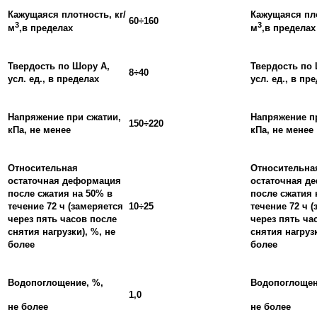
Кажущаяся плотность, кг/
Кажущаяся пло
60÷160
3
3
м
,в пределах
м
,в пределах
Твердость по Шору А,
Твердость по 
8÷40
усл. ед., в пределах
усл. ед., в пр
Напряжение при сжатии,
Напряжение п
150÷220
кПа, не менее
кПа, не менее
Относительная
Относительна
остаточная деформация
остаточная д
после сжатия на 50% в
после сжатия 
течение 72 ч (замеряется
10÷25
течение 72 ч 
через пять часов после
через пять ча
снятия нагрузки), %, не
снятия нагрузк
более
более
Водопоглощение, %,
Водопоглощен
1,0
не более
не более