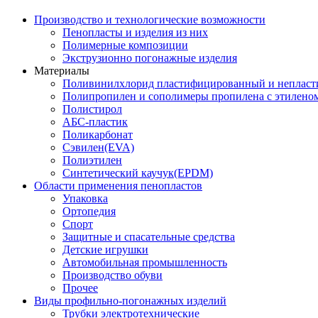
Производство и технологические возможности
Пенопласты и изделия из них
Полимерные композиции
Экструзионно погонажные изделия
Материалы
Поливинилхлорид пластифицированный и неплас
Полипропилен и сополимеры пропилена с этилено
Полистирол
АБС-пластик
Поликарбонат
Сэвилен(EVA)
Полиэтилен
Синтетический каучук(EPDM)
Области применения пенопластов
Упаковка
Ортопедия
Спорт
Защитные и спасательные средства
Детские игрушки
Автомобильная промышленность
Производство обуви
Прочее
Виды профильно-погонажных изделий
Трубки электротехнические