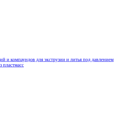
й и компаундов для экструзии и литья под давлением
з пластмасс