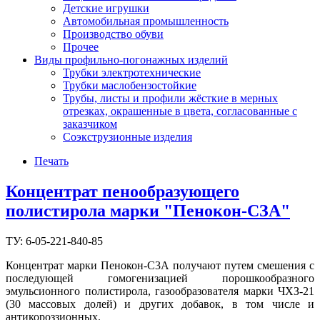
Детские игрушки
Автомобильная промышленность
Производство обуви
Прочее
Виды профильно-погонажных изделий
Трубки электротехнические
Трубки маслобензостойкие
Трубы, листы и профили жёсткие в мерных
отрезках, окрашенные в цвета, согласованные с
заказчиком
Соэкструзионные изделия
Печать
Концентрат пенообразующего
полистирола марки "Пенокон-СЗА"
ТУ: 6-05-221-840-85
Концентрат марки Пенокон-С3А получают путем смешения с
последующей гомогенизацией порошкообразного
эмульсионного полистирола, газообразователя марки ЧХЗ-21
(30 массовых долей) и других добавок, в том числе и
антикороззионных.