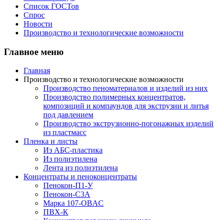
Список ГОСТов
Спрос
Новости
Производство и технологические возможности
Главное меню
Главная
Производство и технологические возможности
Производство пеноматериалов и изделий из них
Производство полимерных концентратов,
композиций и компаундов для экструзии и литья
под давлением
Производство экструзионно-погонажных изделий
из пластмасс
Пленка и листы
Из АБС-пластика
Из полиэтилена
Лента из полиэтилена
Концентраты и пеноконцентраты
Пенокон-П1-У
Пенокон-С3А
Марка 107-OBAC
ПВХ-К