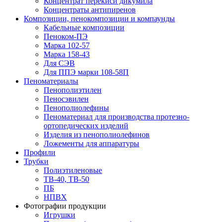
Концентрат перекиси дикумила
Концентраты антипиренов
Композиции, пенокомпозиции и компаунды
Кабельные композиции
Пеноком-ПЭ
Марка 102-57
Марка 158-43
Для СЭВ
Для ППЭ марки 108-58П
Пеноматериалы
Пенополиэтилен
Пеносэвилен
Пенополиолефины
Пеноматериал для производства протезно-
ортопедических изделий
Изделия из пенополиолефинов
Ложементы для аппаратуры
Профили
Трубки
Полиэтиленовые
ТВ-40, ТВ-50
ПБ
НПВХ
Фотографии продукции
Игрушки