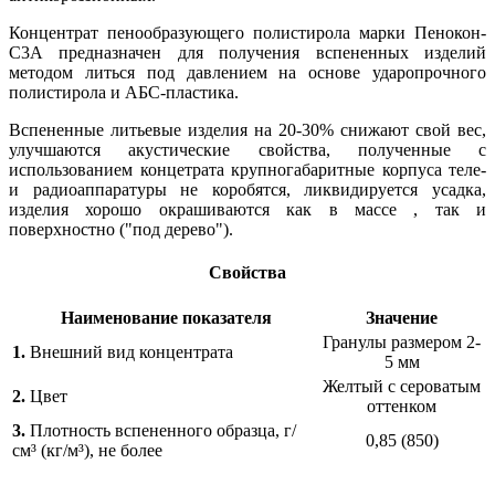
Концентрат пенообразующего полистирола марки Пенокон-
С3А предназначен для получения вспененных изделий
методом литься под давлением на основе ударопрочного
полистирола и АБС-пластика.
Вспененные литьевые изделия на 20-30% снижают свой вес,
улучшаются акустические свойства, полученные с
использованием концетрата крупногабаритные корпуса теле-
и радиоаппаратуры не коробятся, ликвидируется усадка,
изделия хорошо окрашиваются как в массе , так и
поверхностно ("под дерево").
Свойства
Наименование показателя
Значение
Гранулы размером 2-
1.
Внешний вид концентрата
5 мм
Желтый с сероватым
2.
Цвет
оттенком
3.
Плотность вспененного образца, г/
0,85 (850)
см³ (кг/м³), не более