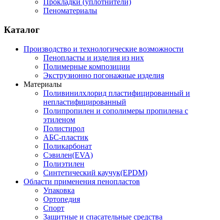
Прокладки (уплотнители)
Пеноматериалы
Каталог
Производство и технологические возможности
Пенопласты и изделия из них
Полимерные композиции
Экструзионно погонажные изделия
Материалы
Поливинилхлорид пластифицированный и
непластифицированный
Полипропилен и сополимеры пропилена с
этиленом
Полистирол
АБС-пластик
Поликарбонат
Сэвилен(EVA)
Полиэтилен
Синтетический каучук(EPDM)
Области применения пенопластов
Упаковка
Ортопедия
Спорт
Защитные и спасательные средства