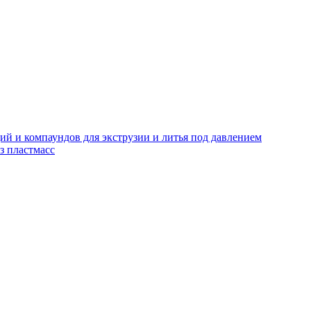
й и компаундов для экструзии и литья под давлением
з пластмасс