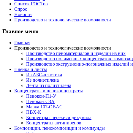
Список ГОСТов
Спрос
Новости
Производство и технологические возможности
Главное меню
Главная
Производство и технологические возможности
Производство пеноматериалов и изделий из них
Производство полимерных концентратов, композици
Производство экструзионно-погонажных изделий и
Пленка и листы
Из АБС-пластика
Из полиэтилена
Лента из полиэтилена
Концентраты и пеноконцентраты
Пенокон-П1-У
Пенокон-С3А
Марка 107-OBAC
ПВХ-К
Концентрат перекиси дикумила
Концентраты антипиренов
Композиции, пенокомпозиции и компаунды