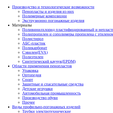
Производство и технологические возможности
Пенопласты и изделия из них
Полимерные композиции
Экструзионно погонажные изделия
Материалы
Поливинилхлорид пластифицированный и неплас
Полипропилен и сополимеры пропилена с этилено
Полистирол
АБС-пластик
Поликарбонат
Сэвилен(EVA)
Полиэтилен
Синтетический каучук(EPDM)
Области применения пенопластов
Упаковка
Ортопедия
Спорт
Защитные и спасательные средства
Детские игрушки
Автомобильная промышленность
Производство обуви
Прочее
Виды профильно-погонажных изделий
Трубки электротехнические