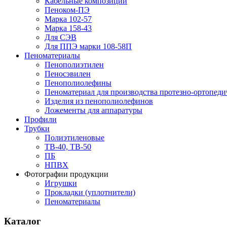
Кабельные композиции
Пеноком-ПЭ
Марка 102-57
Марка 158-43
Для СЭВ
Для ППЭ марки 108-58П
Пеноматериалы
Пенополиэтилен
Пеносэвилен
Пенополиолефины
Пеноматериал для производства протезно-ортопеди
Изделия из пенополиолефинов
Ложементы для аппаратуры
Профили
Трубки
Полиэтиленовые
ТВ-40, ТВ-50
ПБ
НПВХ
Фотографии продукции
Игрушки
Прокладки (уплотнители)
Пеноматериалы
Каталог